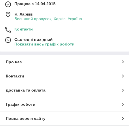
Працює з 14.04.2015
м. Харків
Весняний провулок, Харків, Україна
Гуаш 12 кольорів ФГ-20/12
Контакти
Натуральний гуміарабік в основі гуаші робить
цю фарбу безпечною у використанні, а
Сьогодні вихідний
фарби на полотні — яскравими і
Показати весь графік роботи
максимально натуралістичними.
Про нас
Контакти
Доставка та оплата
льній
Графік роботи
стичних
 інших
Повна версія сайту