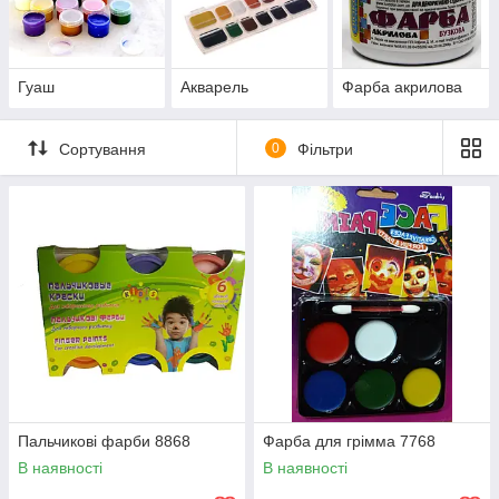
складі, знижки для опту,
оперативну відправку
замовлень по Україні.
Гуаш
Акварель
Фарба акрилова
До продукції!
Сортування
0
Фільтри
Кращий вибір
побігання
Пальчикові фарби 8868
Фарба для грімма 7768
В наявності
В наявності