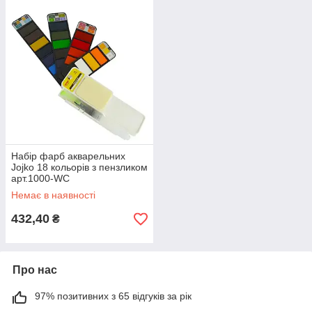
Акварель 24 кольору 0724
Великий набір акварелей для малювання.
Натуральні компоненти і медова основа
роблять ці фарби яскравими, а зображення
— максимально чіткими.
Набір фарб акварельних
Jojko 18 кольорів з пензликом
арт.1000-WC
Немає в наявності
432,40
₴
і гуаші
отні —
Про нас
97% позитивних з 65 відгуків за рік