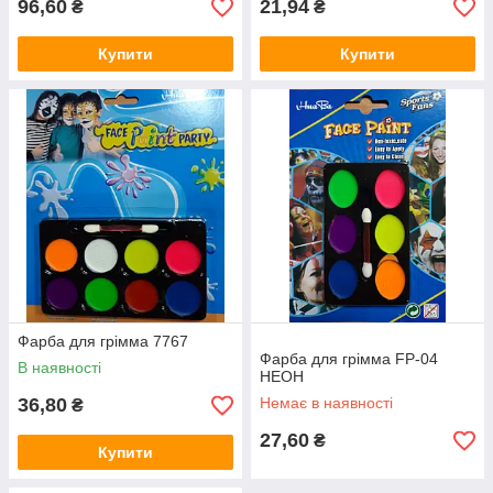
96,60
21,94
₴
₴
Купити
Купити
Акварель 12 кольорів 02002
Фарби для живопису на основі яскравого
пігменту і речовини тваринного походження
для запобігання скочування крапель.
Фарба для грімма 7767
Фарба для грімма FP-04
енти і
В наявності
НЕОН
би
36,80
Немає в наявності
₴
27,60
₴
Купити