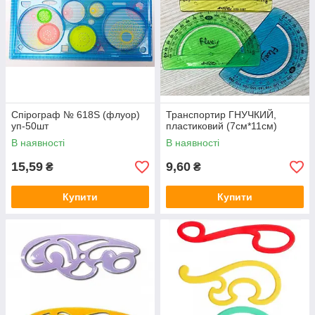
Спірограф № 618S (флуор)
Транспортир ГНУЧКИЙ,
уп-50шт
пластиковий (7см*11см)
В наявності
В наявності
15,59
9,60
₴
₴
Купити
Купити