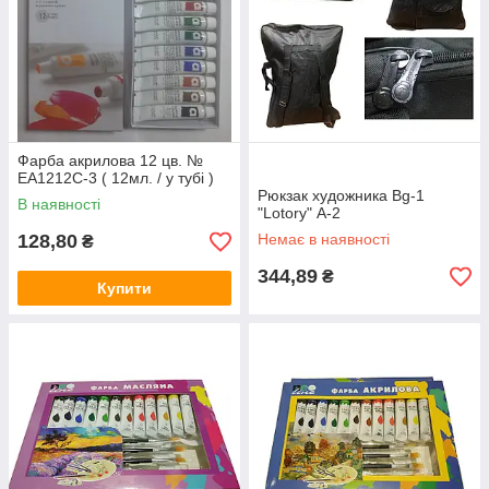
Фарба акрилова 12 цв. №
EA1212C-3 ( 12мл. / у тубі )
Рюкзак художника Bg-1
В наявності
"Lotory" А-2
128,80
Немає в наявності
₴
344,89
₴
Купити