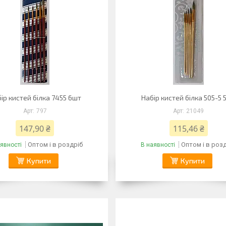
ір кистей білка 7455 6шт
Набір кистей білка 505-5 
797
21049
147,90 ₴
115,46 ₴
Оптом і в роздріб
Оптом і в роз
явності
В наявності
Купити
Купити