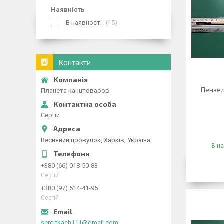
Наявність
В наявності
15
Контакти
Пензел
Планета канцтоваров
Сергій
Весняний провулок, Харків, Україна
В на
+380 (66) 018-50-83
Сергій
+380 (97) 514-41-95
Сергій
serg.tkach111@gmail.com