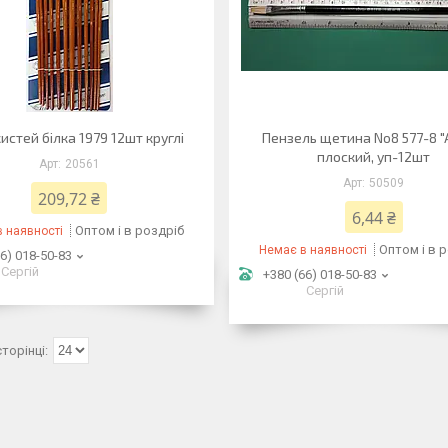
кистей білка 1979 12шт круглі
Пензель щетина No8 577-8 "
плоский, уп-12шт
20561
50509
209,72 ₴
6,44 ₴
Оптом і в роздріб
 наявності
Оптом і в 
Немає в наявності
6) 018-50-83
Сергій
+380 (66) 018-50-83
Сергій