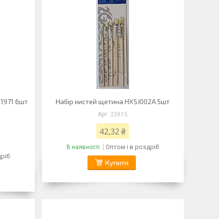
 1971 6шт
Набір кистей щетина НХЅЈ002А 5шт
22615
42,32 ₴
Оптом і в роздріб
В наявності
дріб
Купити