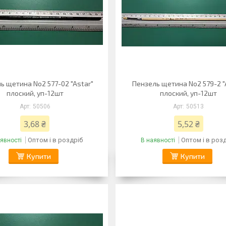
ь щетина No2 577-02 "Astar"
Пензель щетина No2 579-2 "
плоский, уп-12шт
плоский, уп-12шт
50506
50513
3,68 ₴
5,52 ₴
Оптом і в роздріб
Оптом і в роз
явності
В наявності
Купити
Купити