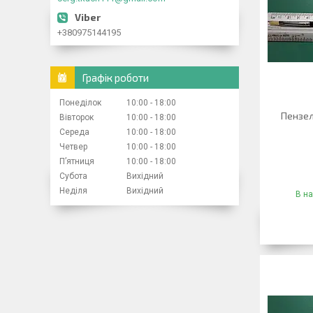
+380975144195
Графік роботи
Понеділок
10:00
18:00
Пензел
Вівторок
10:00
18:00
Середа
10:00
18:00
Четвер
10:00
18:00
Пʼятниця
10:00
18:00
Субота
Вихідний
Неділя
Вихідний
В на