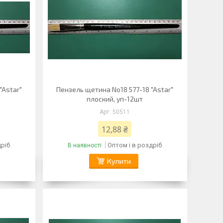
"Astar"
Пензель щетина No18 577-18 "Astar"
плоский, уп-12шт
50511
12,88 ₴
дріб
Оптом і в роздріб
В наявності
Купити