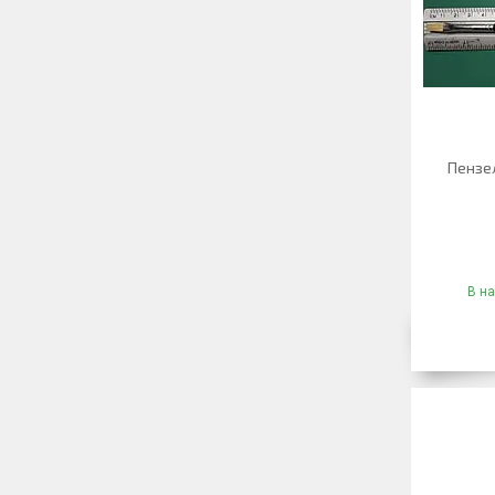
Пензел
В на