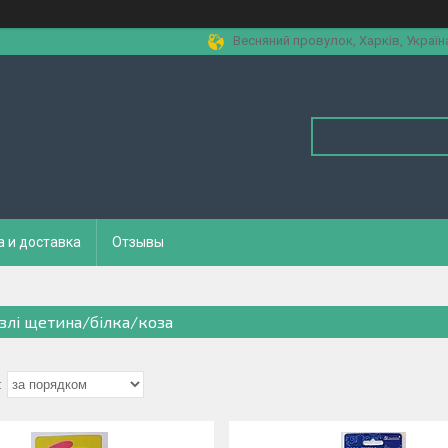
Весняний провулок, Харків, Україн
а и доставка
Отзывы
злі щетина/білка/коза