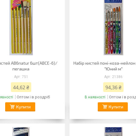
истей AB6natur 6шт(ABCE-6)/
Набір кистей поні-коза-нейлон
пегашка
"Юний м"
751
21386
44,62 ₴
94,36 ₴
Оптом і в роздріб
Оптом і в роз
явності
В наявності
Купити
Купити