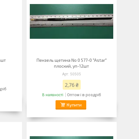
5шт
Пензель щетина No 0 577-0 "Astar"
плоский, уп-12шт
50505
2,76 ₴
дріб
Оптом і в роздріб
В наявності
Купити