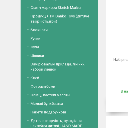
Скетч маркери Sketch Marker
Продукція ТМ Danko Toys (дитяче
творчість,ігри)
Блокноти
Ручки
Лупи
Цінники
Набір к
Вимірювальні прилади, лінійки,
набори лінійок
Клей
Фотоальбоми
В на
Олівці, пастелі масляні
Мильні бульбашки
Пакети подарункові
Дитяче творчість, рукоділля,
наклейки дитячі, HAND MADE