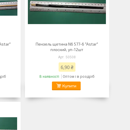
Astar"
Пензель щетина N6 577-6 "Astar"
плоский, уп-12шт
50508
6,90 ₴
дріб
Оптом і в роздріб
В наявності
Купити