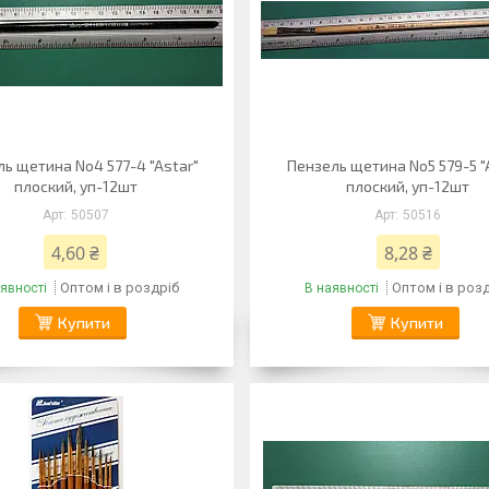
ь щетина No4 577-4 "Astar"
Пензель щетина No5 579-5 "
плоский, уп-12шт
плоский, уп-12шт
50507
50516
4,60 ₴
8,28 ₴
Оптом і в роздріб
Оптом і в роз
явності
В наявності
Купити
Купити