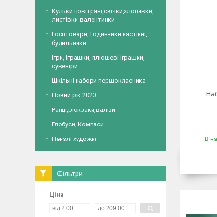
Кульки повітряні,свічки,хлопавки,
листівки-валентинки
Госптовари, Годинники настінні,
будильники
Ігри, іграшки, плюшеві іграшки,
сувеніри
Шкільні набори першокласника
Наб
Новий рік 2020
Ранці,рюкзаки,валізи
Глобуси, Компаси
Пензлі художні
В на
Фільтри
Ціна