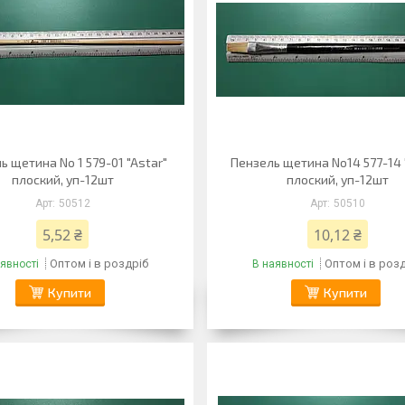
ь щетина No 1 579-01 "Astar"
Пензель щетина No14 577-14 
плоский, уп-12шт
плоский, уп-12шт
50512
50510
5,52 ₴
10,12 ₴
Оптом і в роздріб
Оптом і в роз
явності
В наявності
Купити
Купити