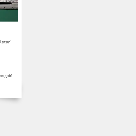
Astar"
роздріб