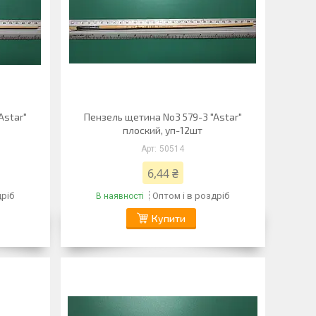
Astar"
Пензель щетина No3 579-3 "Astar"
плоский, уп-12шт
50514
6,44 ₴
дріб
Оптом і в роздріб
В наявності
Купити