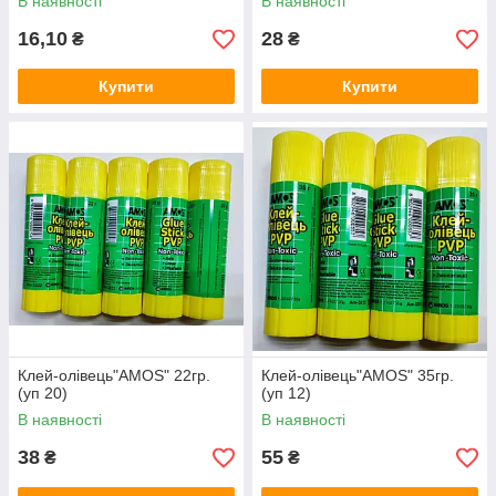
В наявності
В наявності
16,10
28
₴
₴
Купити
Купити
Клей-олівець"AMOS" 22гр.
Клей-олівець"AMOS" 35гр.
(уп 20)
(уп 12)
В наявності
В наявності
38
55
₴
₴