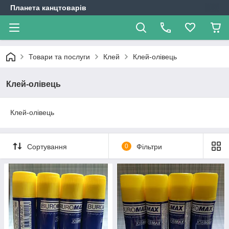
Планета канцтоварів
Товари та послуги
Клей
Клей-олівець
Клей-олівець
Клей-олівець
Сортування
0
Фільтри