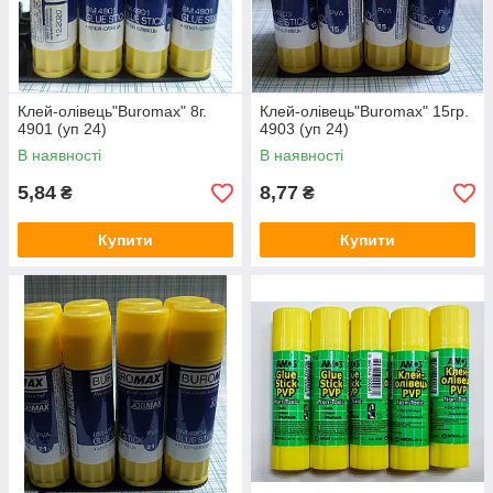
Клей-олівець"Buromax" 8г.
Клей-олівець"Buromax" 15гр.
4901 (уп 24)
4903 (уп 24)
В наявності
В наявності
5,84
8,77
₴
₴
Купити
Купити