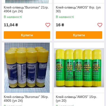
Клей-олівець"Buromax" 21гр.
Клей-олівець"AMOS" 8гр. (уп
4904 (уп 24)
30)
В наявності
В наявності
11,04
16
₴
₴
Купити
Купити
Клей-олівець"Buromax" 36гр.
Клей-олівець"AMOS" 15гр.
4905 (уп 24)
(уп 20)