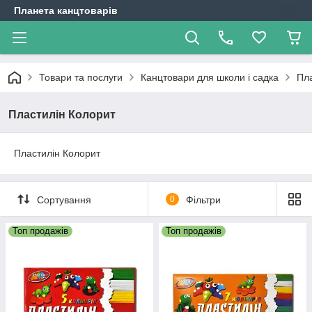
Планета канцтоварів
Товари та послуги
Канцтовари для школи і садка
Пла
Пластилін Колорит
Пластилін Колорит
Сортування
0
Фільтри
Топ продажів
Топ продажів