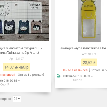
дка з магнітом фігурні 9132
Закладка-лупа пластикова 647
тики"(ціна за набір 4 шт.)
31371
23107
28,52 ₴
14,07 ₴/набір
Оптом і в 
Немає в наявності
Оптом і в роздріб
 наявності
+380 (66) 018-50-83
Сергій
6) 018-50-83
Сергій