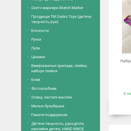
Скетч маркери Sketch Marker
Продукція ТМ Danko Toys (дитяче
творчість,ігри)
Блокноти
Ручки
Лупи
Цінники
Набір
Вимірювальні прилади, лінійки,
набори лінійок
Клей
Фотоальбоми
В на
Олівці, пастелі масляні
Мильні бульбашки
Пакети подарункові
Дитяче творчість, рукоділля,
наклейки дитячі, HAND MADE