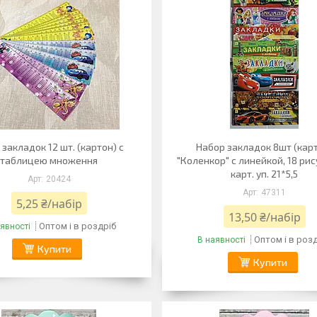
 закладок 12 шт. (картон) c
Набор закладок 8шт (кар
таблицею множення
"Коленкор" с линейкой, 18 рис
карт. уп. 21*5,5
20424
47311
5,25 ₴/набір
13,50 ₴/набір
Оптом і в роздріб
явності
Оптом і в роз
В наявності
Купити
Купити