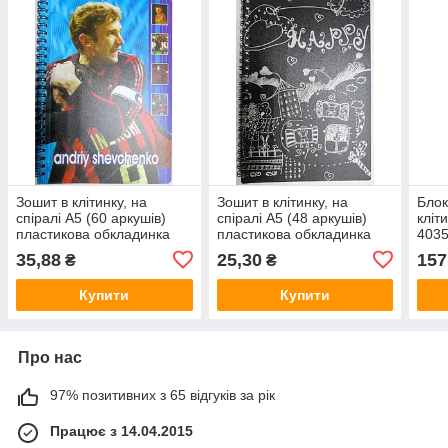
Зошит в клітинку, на
Зошит в клітинку, на
Бло
спіралі А5 (60 аркушів)
спіралі А5 (48 аркушів)
кліт
пластикова обкладинка
пластикова обкладинка
403
35,88
25,30
157
₴
₴
Купити
Купити
Про нас
97% позитивних з 65 відгуків за рік
Працює з 14.04.2015