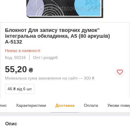
Блокнот Для запису творчих думок"
інтегральна обкладинка, А5 (80 аркушів)
А-5132
Немає в наявності
Код: 50216
Опт і роздріб
55,20
₴
Мінімальна сума замовлення на сайті — 300 ₴
46 ₴
від 6 шт.
пис
Характеристики
Доставка
Оплата
Умови пове
Опис