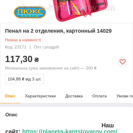
Пенал на 2 отделения, картонный 14029
Немає в наявності
Код: 23171
Опт і роздріб
117,30
₴
Мінімальна сума замовлення на сайті — 300 ₴
104,88 ₴
від 3 шт.
Опис
Характеристики
Доставка
Оплата
Умови п
Опис
Наш
сайт:
https://planeta-kantstovarov.com/