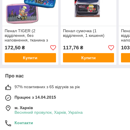
Пенал TIGER (2
Пенал сумочка (1
Пена
відділення, без
відділення, 1 кишеня)
відд
наповнення, тканина з
напо
рис.) 2013
рис.
172,50
117,76
103
₴
₴
Купити
Купити
Про нас
97% позитивних з 65 відгуків за рік
Працює з 14.04.2015
м. Харків
Весняний провулок, Харків, Україна
Контакти