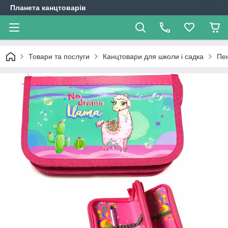
Планета канцтоварів
Товари та послуги
Канцтовари для школи і садка
Пе