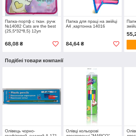
Папка-портф с ткан. ручк
Папка для праці на змійці
Папк
№14082 Cats are the best
А4 ,картонна 14016
змій
(25,5*32*8,5) 12уп
55,
68,08
84,64
₴
₴
Подібні товари компанії
Олівець чорно-
Олівці кольорові
Олів
графітовий, гнучкий А-171
двосторонні "MARCO"
двос