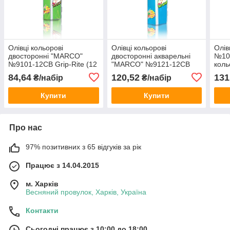
Олівці кольорові
Олівці кольорові
Олів
двосторонні "MARCO"
двосторонні акварельні
№10
№9101-12CB Grip-Rite (12
"MARCO" №9121-12CB
коль
шт/24 кольори)
Grip-Rite (12 шт/24
84,64
120,52
131
₴/набір
₴/набір
кольори)
Купити
Купити
Про нас
97% позитивних з 65 відгуків за рік
Працює з 14.04.2015
м. Харків
Весняний провулок, Харків, Україна
Контакти
Сьогодні працює з 10:00 до 18:00