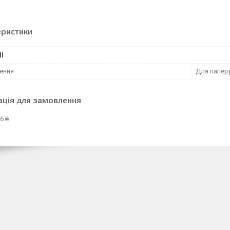
еристики
І
ення
Для папер
ація для замовлення
6 ₴