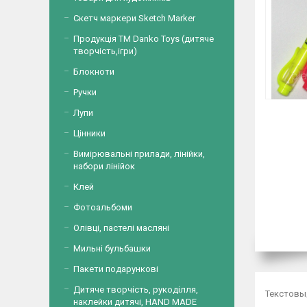
Скетч маркери Sketch Marker
Продукція ТМ Danko Toys (дитяче
творчість,ігри)
Блокноти
Ручки
Лупи
Цінники
Вимірювальні прилади, лінійки,
набори лінійок
Клей
Фотоальбоми
Олівці, пастелі масляні
Мильні бульбашки
Пакети подарункові
Дитяче творчість, рукоділля,
Текстовыд
наклейки дитячі, HAND MADE