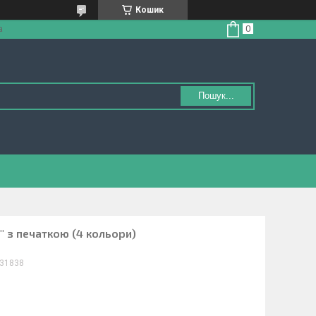
Кошик
а
Пошук...
 з печаткою (4 кольори)
31838