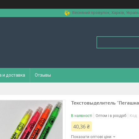
Весняний провулок, Харків, Україн
а и доставка
Отзывы
Текстовыделитель "Пегашка"
В наявності
Оптом і в роздріб
Код:
40,36 ₴
Показати оптові ціни