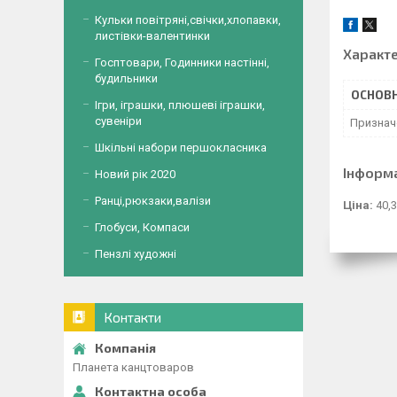
Кульки повітряні,свічки,хлопавки,
листівки-валентинки
Характ
Госптовари, Годинники настінні,
будильники
ОСНОВН
Ігри, іграшки, плюшеві іграшки,
сувеніри
Признач
Шкільні набори першокласника
Інформ
Новий рік 2020
Ранці,рюкзаки,валізи
Ціна:
40,3
Глобуси, Компаси
Пензлі художні
Контакти
Планета канцтоваров