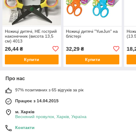
Ножиці дитячі, НЕ гострий
Ножиці дитячі "YueJun" на
Ножи
наконечник (висота 13,5
блістері
(13.
см) 4013
26,44
32,29
18,
₴
₴
Купити
Купити
Про нас
97% позитивних з 65 відгуків за рік
Працює з 14.04.2015
м. Харків
Весняний провулок, Харків, Україна
Контакти