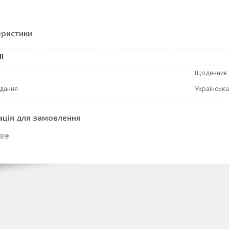
еристики
І
Щоденник
дання
Українська
ація для замовлення
8 ₴