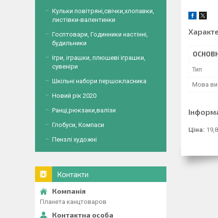
Кульки повітряні,свічки,хлопавки,
листівки-валентинки
Характ
Госптовари, Годинники настінні,
будильники
ОСНОВН
Ігри, іграшки, плюшеві іграшки,
сувеніри
Тип
Шкільні набори першокласника
Мова ви
Новий рік 2020
Ранці,рюкзаки,валізи
Інформ
Глобуси, Компаси
Ціна:
19,8
Пензлі художні
Контакти
Планета канцтоваров