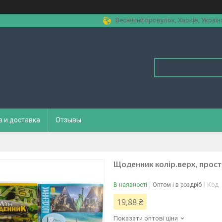
Весняний провулок, Харків, Україн
а и доставка
Отзывы
Щоденник колір.верх, прост
В наявності
Оптом і в роздріб
Код:
19,88 ₴
Показати оптові ціни