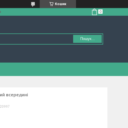
Кошик
а
Пошук...
ий всередині
20997