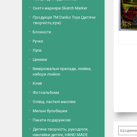
Скетч маркери Sketch Marker
Продукція ТМ Danko Toys (дитяче
творчість,ігри)
Блокноти
Ручки
Лупи
Цінники
Вимірювальні прилади, лінійки,
набори лінійок
Клей
Фотоальбоми
Олівці, пастелі масляні
Мильні бульбашки
Пакети подарункові
Дитяче творчість, рукоділля,
Щоденник
наклейки дитячі, HAND MADE