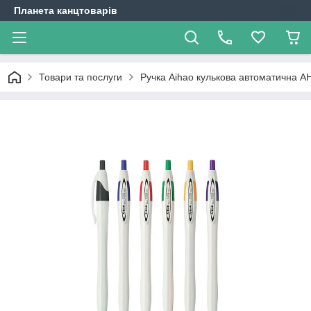
Планета канцтоварів
Товари та послуги
Ручка Aihao кулькова автоматична A