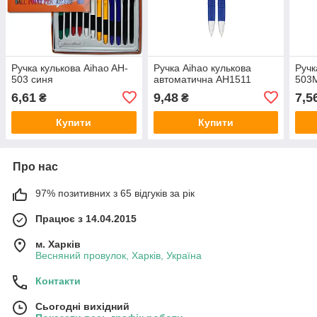
Ручка кулькова Aihao AH-
Ручка Aihao кулькова
Ручк
503 синя
автоматична AH1511
503
6,61
9,48
7,5
₴
₴
Купити
Купити
Про нас
97% позитивних з 65 відгуків за рік
Працює з 14.04.2015
м. Харків
Весняний провулок, Харків, Україна
Контакти
Сьогодні вихідний