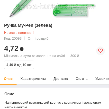
Ручка My-Pen (зелена)
Немає в наявності
Код: 20096
Опт і роздріб
4,72
₴
Мінімальна сума замовлення на сайті — 300 ₴
4,49 ₴
від 10 шт.
Опис
Характеристики
Доставка
Оплата
Умови п
Опис
Напівпрозорий пластиковий корпус з ковпачком і металевим
наконечником.