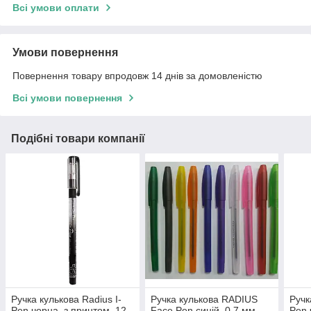
Всі умови оплати
Умови повернення
Повернення товару впродовж 14 днів за домовленістю
Всі умови повернення
Подібні товари компанії
Ручка кулькова Radius I-
Ручка кулькова RADIUS
Ручк
Pen чорна, з принтом, 12
Face Pen синій, 0,7 мм
Pen 