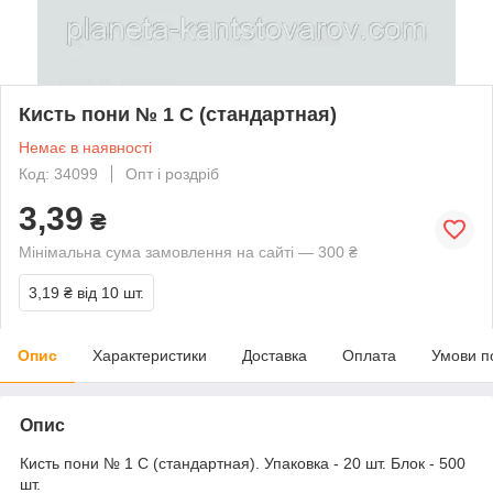
Кисть пони № 1 С (стандартная)
Немає в наявності
Код: 34099
Опт і роздріб
3,39
₴
Мінімальна сума замовлення на сайті — 300 ₴
3,19 ₴
від 10 шт.
Опис
Характеристики
Доставка
Оплата
Умови п
Опис
Кисть пони № 1 С (стандартная). Упаковка - 20 шт. Блок - 500
шт.