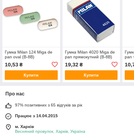
Гумка Milan 124 Miga de
Гумка Milan 4020 Miga de
Гумк
pan oval (B-8B)
pan прямокутний (B-8B)
pan 
10,53
19,32
10,
₴
₴
Купити
Купити
Про нас
97% позитивних з 65 відгуків за рік
Працює з 14.04.2015
м. Харків
Весняний провулок, Харків, Україна