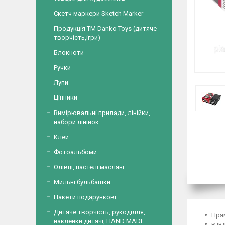
Скетч маркери Sketch Marker
Продукція ТМ Danko Toys (дитяче
творчість,ігри)
Блокноти
Ручки
Лупи
Цінники
Вимірювальні прилади, лінійки,
набори лінійок
Клей
Фотоальбоми
Олівці, пастелі масляні
Мильні бульбашки
Пакети подарункові
Дитяче творчість, рукоділля,
Прям
наклейки дитячі, HAND MADE
в ін