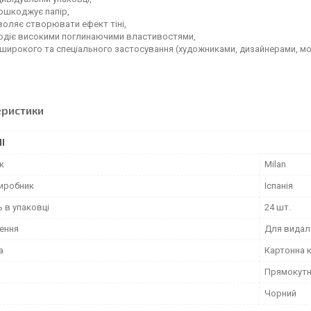
ошкоджує папір,
оляє створювати ефект тіні,
одіє високими поглинаючими властивостями,
 широкого та спеціального застосування (художниками, дизайнерами, м
еристики
І
к
Milan
виробник
Іспанія
ь в упаковці
24 шт.
ення
Для видал
а
Картонна 
Прямокут
Чорний