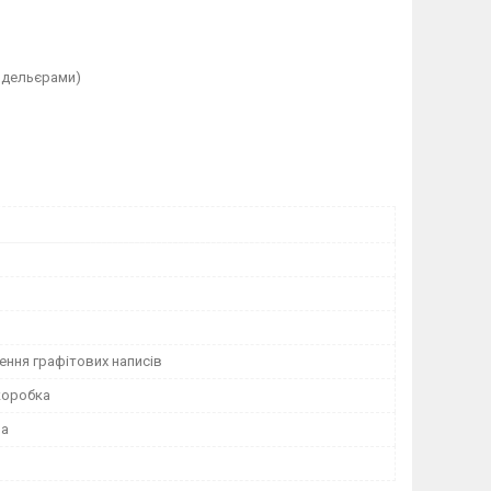
одельєрами)
ення графітових написів
коробка
на