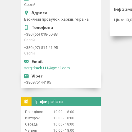
Сергій
Інформ
Весняний провулок, Харків, Україна
Ціна:
13,0
+380 (66) 018-50-83
Сергій
+380 (97) 514-41-95
Сергій
serg.tkach111@gmail.com
+380975144195
Графік роботи
Понеділок
10:00
18:00
Вівторок
10:00
18:00
Середа
10:00
18:00
Четвер
10:00
18:00