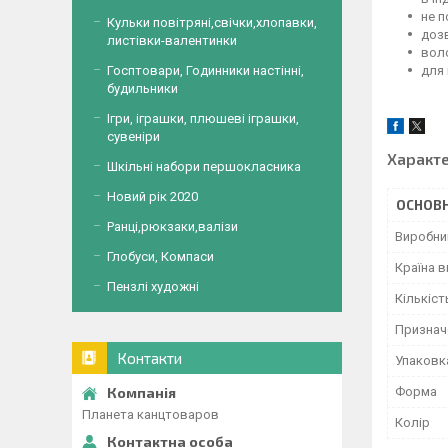
не п
Кульки повітряні,свічки,хлопавки,
дозв
листівки-валентинки
вол
для
Госптовари, Годинники настінні,
будильники
Ігри, іграшки, плюшеві іграшки,
сувеніри
Характ
Шкільні набори першокласника
Новий рік 2020
ОСНОВН
Ранці,рюкзаки,валізи
Виробни
Глобуси, Компаси
Країна 
Пензлі художні
Кількіст
Признач
Контакти
Упаковк
Форма
Планета канцтоваров
Колір