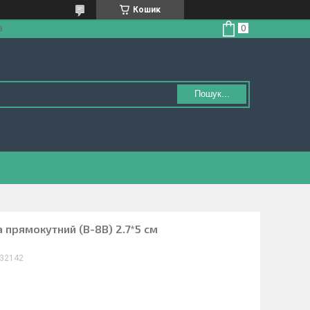
Кошик
а
Пошук...
a прямокутний (B-8B) 2.7*5 см
32142