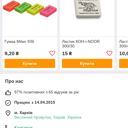
Гумка Milan 936
Ластик КОН-i-NOOR
Лас
300/30
300/
9,20
15
10,
₴
₴
Купити
Купити
Про нас
97% позитивних з 65 відгуків за рік
Працює з 14.04.2015
м. Харків
Весняний провулок, Харків, Україна
Контакти