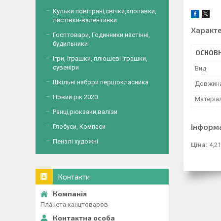
Кульки повітряні,свічки,хлопавки,
листівки-валентинки
Характ
Госптовари, Годинники настінні,
будильники
ОСНОВН
Ігри, іграшки, плюшеві іграшки,
сувеніри
Вид
Шкільні набори першокласника
Довжин
Новий рік 2020
Матеріа
Ранці,рюкзаки,валізи
Інформ
Глобуси, Компаси
Пензлі художні
Ціна:
4,21
Контакти
Планета канцтоваров