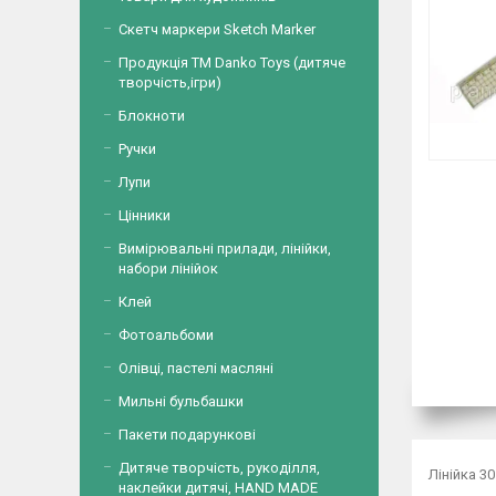
Скетч маркери Sketch Marker
Продукція ТМ Danko Toys (дитяче
творчість,ігри)
Блокноти
Ручки
Лупи
Цінники
Вимірювальні прилади, лінійки,
набори лінійок
Клей
Фотоальбоми
Олівці, пастелі масляні
Мильні бульбашки
Пакети подарункові
Дитяче творчість, рукоділля,
Лінійка 3
наклейки дитячі, HAND MADE