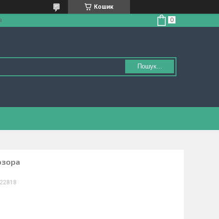
Кошик
а
Пошук...
розора
22818