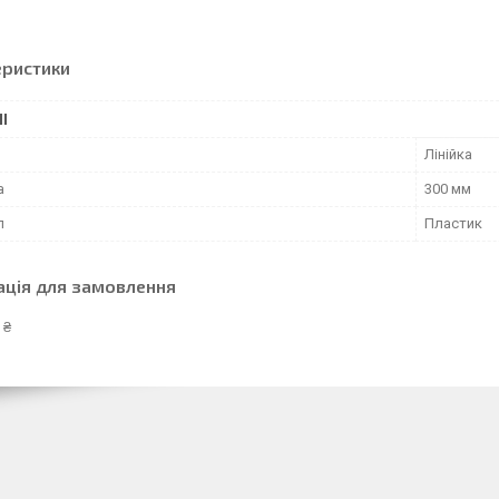
еристики
І
Лінійка
а
300 мм
л
Пластик
ація для замовлення
 ₴