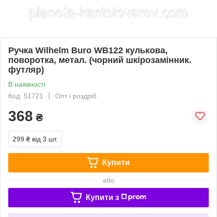
Ручка Wilhelm Buro WB122 кулькова,
поворотка, метал. (чорний шкірозамінник.
футляр)
В наявності
Код: 51721
Опт і роздріб
368
₴
299 ₴
від 3 шт.
Купити
або
Купити з