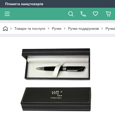
Планета канцтоварів
Товари та послуги
Ручки
Ручки подарункові
Ручки