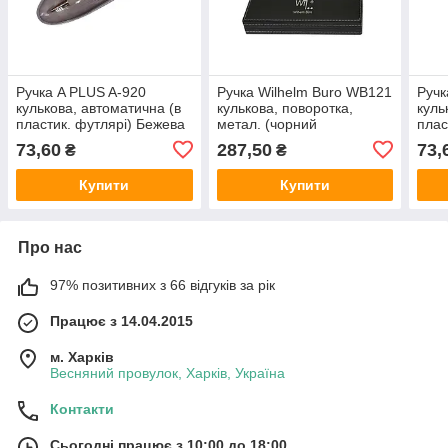
Ручка A PLUS A-920
Ручка Wilhelm Buro WB121
Ручк
кулькова, автоматична (в
кулькова, поворотка,
куль
пластик. футлярі) Бежева
метал. (чорний
плас
шкірозамінник. футляр)
73,60
287,50
73,
₴
₴
Купити
Купити
Про нас
97% позитивних з 66 відгуків за рік
Працює з 14.04.2015
м. Харків
Весняний провулок, Харків, Україна
Контакти
Сьогодні працює з 10:00 до 18:00