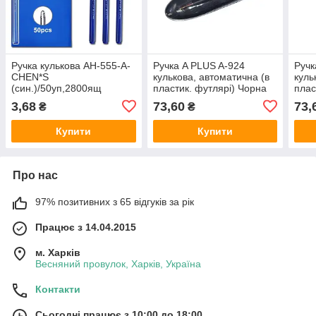
Ручка кулькова АН-555-A-
Ручка A PLUS A-924
Ручк
CHEN*S
кулькова, автоматична (в
куль
(син.)/50уп,2800ящ
пластик. футлярі) Чорна
плас
3,68
73,60
73,
₴
₴
Купити
Купити
Про нас
97% позитивних з 65 відгуків за рік
Працює з 14.04.2015
м. Харків
Весняний провулок, Харків, Україна
Контакти
Сьогодні працює з 10:00 до 18:00