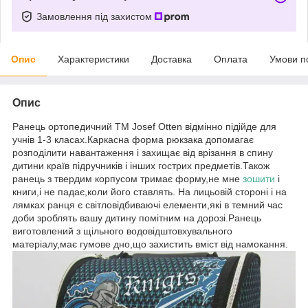
Замовлення під захистом
Опис
Характеристики
Доставка
Оплата
Умови п
Опис
Ранець ортопедичний ТМ Josef Otten відмінно підійде для
учнів 1-3 класах.Каркасна форма рюкзака допомагає
розподілити навантаження і захищає від врізання в спину
дитини країв підручників і інших гострих предметів.Також
ранець з твердим корпусом тримає форму,не мне
зошити
і
книги,і не падає,коли його ставлять. На лицьовій стороні і на
лямках ранця є світловідбиваючі елементи,які в темний час
доби зроблять вашу дитину помітним на дорозі.Ранець
виготовлений з щільного водовідштовхувального
матеріалу,має гумове дно,що захистить вміст від намокання.