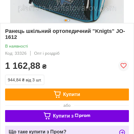
Ранець шкільний ортопедичний "Knigts" JO-
1612
В наявності
Код: 33326
Опт і роздріб
1 162,88
₴
944,84 ₴
від 3 шт.
Купити
або
Купити з
Що таке купити з Пром?