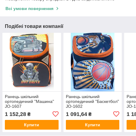
Всі умови повернення
Подібні товари компанії
Ранець шкільний
Ранець шкільний
Ране
ортопедичний "Машина"
ортопедичний "Баскетбол"
орто
JO-1607
JO-1602
JO-
1 152,28
1 091,64
1 1
₴
₴
Купити
Купити