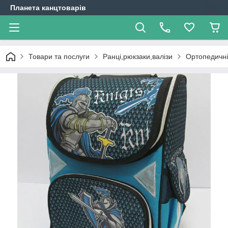
Планета канцтоварів
Товари та послуги
Ранці,рюкзаки,валізи
Ортопедичні 