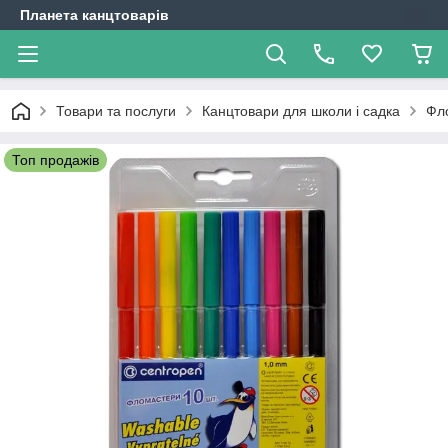
Планета канцтоварів
Товари та послуги
Канцтовари для школи і садка
Фл
Топ продажів