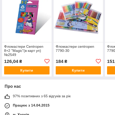
Фломастери Centropen
Фломастери centropen
Флом
8+2 "Magic"(в карт уп)
7790-30
7790
№2549
126,04
184
151
₴
₴
Купити
Купити
Про нас
97% позитивних з 65 відгуків за рік
Працює з 14.04.2015
м. Харків