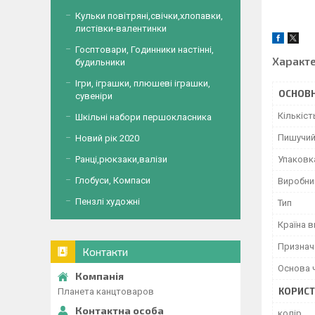
Кульки повітряні,свічки,хлопавки,
листівки-валентинки
Госптовари, Годинники настінні,
Характ
будильники
Ігри, іграшки, плюшеві іграшки,
ОСНОВН
сувеніри
Кількіст
Шкільні набори першокласника
Пишучий
Новий рік 2020
Упаковк
Ранці,рюкзаки,валізи
Глобуси, Компаси
Виробни
Пензлі художні
Тип
Країна 
Признач
Контакти
Основа 
КОРИСТ
Планета канцтоваров
колір