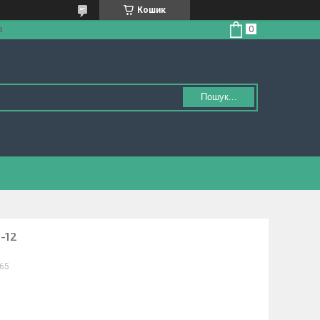
Кошик
а
Пошук...
-12
65