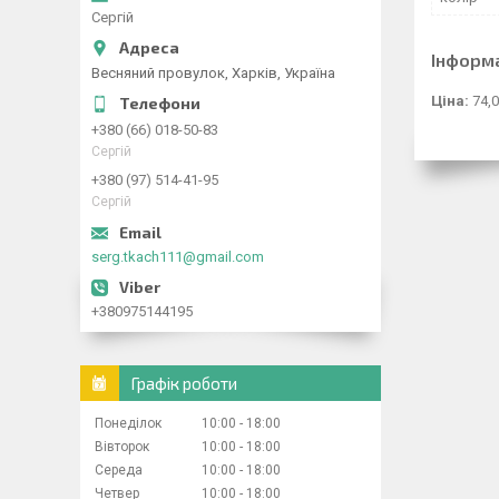
Сергій
Інформ
Весняний провулок, Харків, Україна
Ціна:
74,0
+380 (66) 018-50-83
Сергій
+380 (97) 514-41-95
Сергій
serg.tkach111@gmail.com
+380975144195
Графік роботи
Понеділок
10:00
18:00
Вівторок
10:00
18:00
Середа
10:00
18:00
Четвер
10:00
18:00