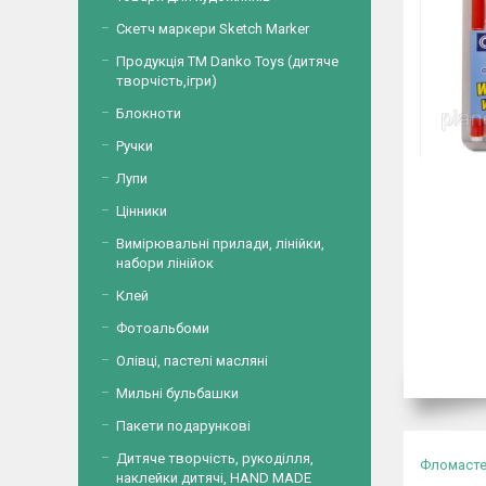
Скетч маркери Sketch Marker
Продукція ТМ Danko Toys (дитяче
творчість,ігри)
Блокноти
Ручки
Лупи
Цінники
Вимірювальні прилади, лінійки,
набори лінійок
Клей
Фотоальбоми
Олівці, пастелі масляні
Мильні бульбашки
Пакети подарункові
Дитяче творчість, рукоділля,
Фломаст
наклейки дитячі, HAND MADE