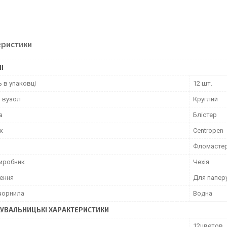
еристики
І
ь в упаковці
12 шт.
 вузол
Круглий
а
Блістер
к
Centropen
Фломасте
виробник
Чехія
ення
Для папер
чорнила
Водна
УВАЛЬНИЦЬКІ ХАРАКТЕРИСТИКИ
12цветов