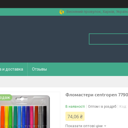
Весняний провулок, Харків, Україн
а и доставка
Отзывы
Фломастери centropen 7790
родаж
В наявності
Оптом і в роздріб
Код:
74,06 ₴
Показати оптові ціни