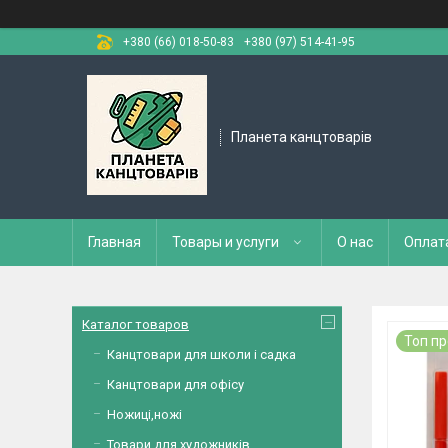
+380 (66) 018-50-83
+380 (97) 514-41-95
Планета канцтоварів
Главная
Товары и услуги
О нас
Оплат
Каталог товаров
Топ п
Канцтовари для школи і садка
Канцтовари для офісу
Ножиці,ножі
Товари для художників