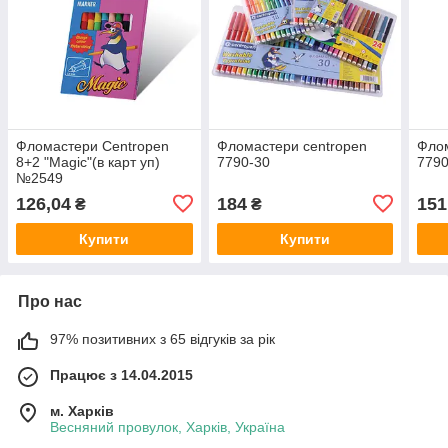
Фломастери Centropen
Фломастери centropen
Флом
8+2 "Magic"(в карт уп)
7790-30
7790
№2549
126,04
184
151
₴
₴
Купити
Купити
Про нас
97% позитивних з 65 відгуків за рік
Працює з 14.04.2015
м. Харків
Весняний провулок, Харків, Україна