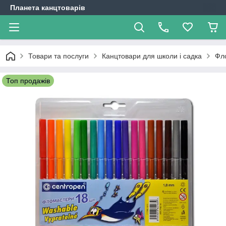
Планета канцтоварів
Товари та послуги
Канцтовари для школи і садка
Фл
Топ продажів